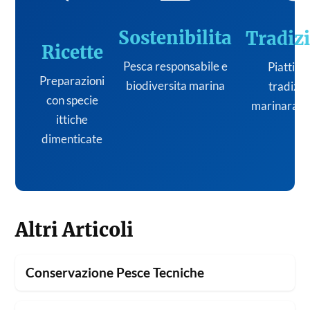
Sostenibilita
Tradiz
Ricette
Pesca responsabile e
Piatti de
Preparazioni
biodiversita marina
tradizi
con specie
marinara it
ittiche
dimenticate
Altri Articoli
Conservazione Pesce Tecniche