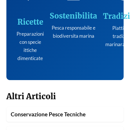
Sostenibilita
Tradiz
Ricette
Pesca responsabile e
Piatti de
Preparazioni
biodiversita marina
tradizi
con specie
marinara it
ittiche
dimenticate
Altri Articoli
Conservazione Pesce Tecniche