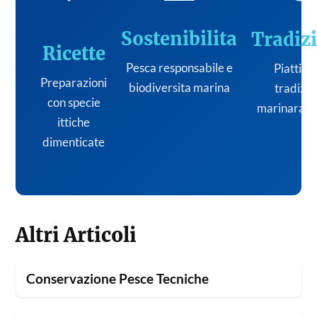
Sostenibilita
Tradiz
Ricette
Pesca responsabile e
Piatti de
Preparazioni
biodiversita marina
tradizi
con specie
marinara it
ittiche
dimenticate
Altri Articoli
Conservazione Pesce Tecniche