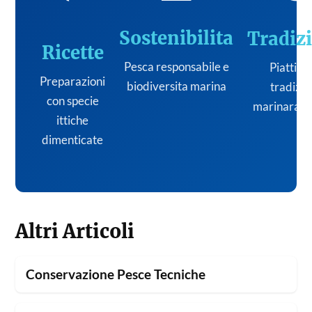
Sostenibilita
Tradiz
Ricette
Pesca responsabile e
Piatti de
Preparazioni
biodiversita marina
tradizi
con specie
marinara it
ittiche
dimenticate
Altri Articoli
Conservazione Pesce Tecniche