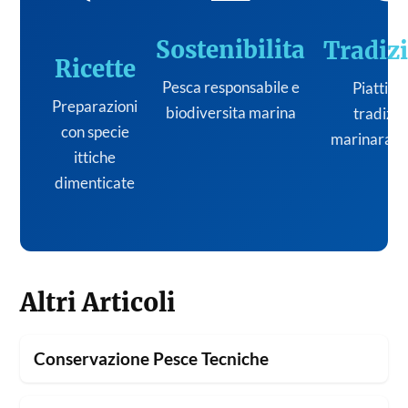
Sostenibilita
Tradiz
Ricette
Pesca responsabile e
Piatti de
Preparazioni
biodiversita marina
tradizi
con specie
marinara it
ittiche
dimenticate
Altri Articoli
Conservazione Pesce Tecniche