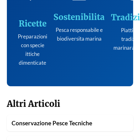
Sostenibilita
Tradiz
Ricette
Pesca responsabile e
Piatti de
Preparazioni
biodiversita marina
tradizi
con specie
marinara it
ittiche
dimenticate
Altri Articoli
Conservazione Pesce Tecniche