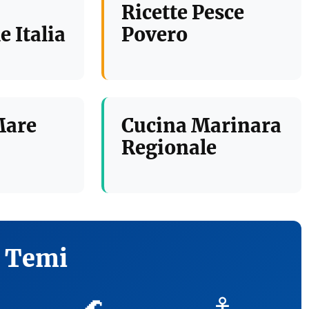
Ricette Pesce
e Italia
Povero
Mare
Cucina Marinara
Regionale
i Temi
🌊
⚓