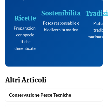
Sostenibilita
Tradiz
Ricette
Pesca responsabile e
Piatti de
Preparazioni
biodiversita marina
tradizi
con specie
marinara it
ittiche
dimenticate
Altri Articoli
Conservazione Pesce Tecniche