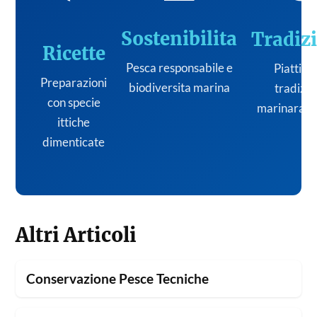
Sostenibilita
Tradiz
Ricette
Pesca responsabile e
Piatti de
Preparazioni
biodiversita marina
tradizi
con specie
marinara it
ittiche
dimenticate
Altri Articoli
Conservazione Pesce Tecniche