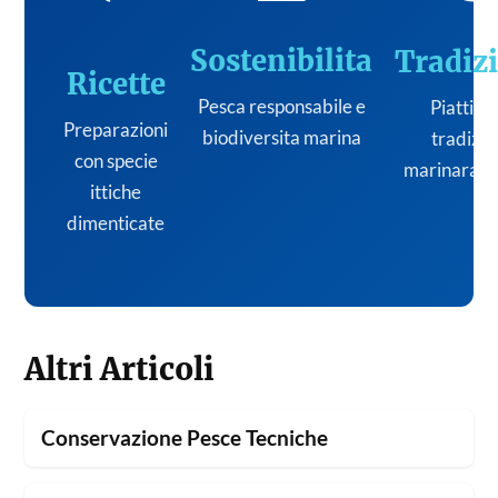
Sostenibilita
Tradiz
Ricette
Pesca responsabile e
Piatti de
Preparazioni
biodiversita marina
tradizi
con specie
marinara it
ittiche
dimenticate
Altri Articoli
Conservazione Pesce Tecniche