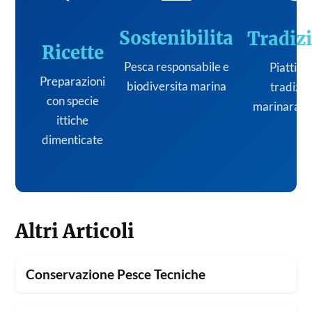
Sostenibilita
Tradiz
Ricette
Pesca responsabile e
Piatti de
Preparazioni
biodiversita marina
tradizi
con specie
marinara it
ittiche
dimenticate
Altri Articoli
Conservazione Pesce Tecniche