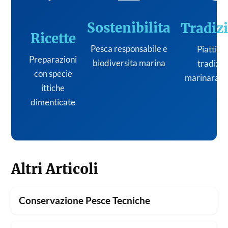
Sostenibilita
Tradiz
Ricette
Pesca responsabile e
Piatti de
Preparazioni
biodiversita marina
tradizi
con specie
marinara it
ittiche
dimenticate
Altri Articoli
Conservazione Pesce Tecniche