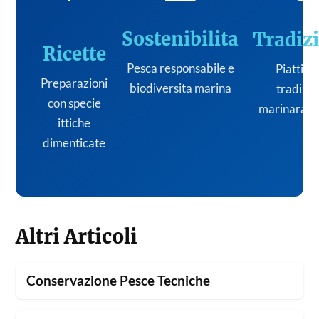
Sostenibilita
Tradiz
Ricette
Pesca responsabile e
Piatti de
Preparazioni
biodiversita marina
tradizi
con specie
marinara it
ittiche
dimenticate
Altri Articoli
Conservazione Pesce Tecniche