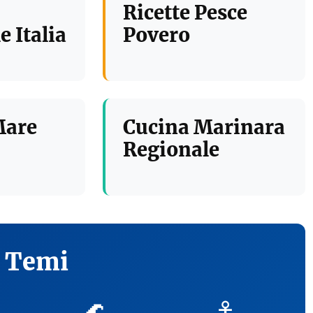
Ricette Pesce
e Italia
Povero
Mare
Cucina Marinara
Regionale
i Temi
🌊
⚓