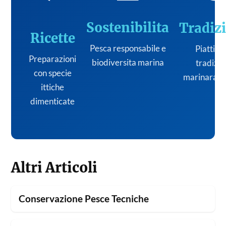
Sostenibilita
Tradiz
Ricette
Pesca responsabile e
Piatti de
Preparazioni
biodiversita marina
tradizi
con specie
marinara it
ittiche
dimenticate
Altri Articoli
Conservazione Pesce Tecniche