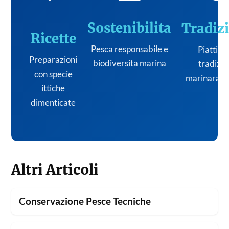
Sostenibilita
Tradiz
Ricette
Pesca responsabile e
Piatti de
Preparazioni
biodiversita marina
tradizi
con specie
marinara it
ittiche
dimenticate
Altri Articoli
Conservazione Pesce Tecniche