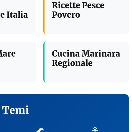
Ricette Pesce
e Italia
Povero
Mare
Cucina Marinara
Regionale
i Temi
🌊
⚓