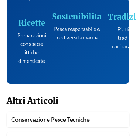
Sostenibilita
Tradiz
Ricette
Pesca responsabile e
Piatti de
Preparazioni
biodiversita marina
tradizi
con specie
marinara it
ittiche
dimenticate
Altri Articoli
Conservazione Pesce Tecniche