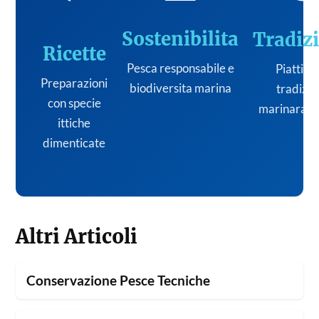
Sostenibilita
Tradiz
Ricette
Pesca responsabile e
Piatti de
Preparazioni
biodiversita marina
tradizi
con specie
marinara it
ittiche
dimenticate
Altri Articoli
Conservazione Pesce Tecniche