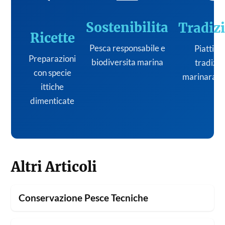
Sostenibilita
Tradiz
Ricette
Pesca responsabile e
Piatti de
Preparazioni
biodiversita marina
tradizi
con specie
marinara it
ittiche
dimenticate
Altri Articoli
Conservazione Pesce Tecniche