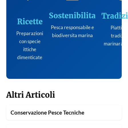
Sostenibilita
Tradiz
Ricette
Pesca responsabile e
Piatti de
Preparazioni
biodiversita marina
tradizi
con specie
marinara it
ittiche
dimenticate
Altri Articoli
Conservazione Pesce Tecniche