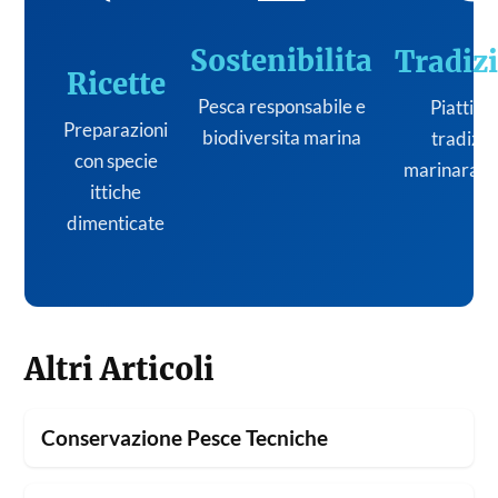
Sostenibilita
Tradiz
Ricette
Pesca responsabile e
Piatti de
Preparazioni
biodiversita marina
tradizi
con specie
marinara it
ittiche
dimenticate
Altri Articoli
Conservazione Pesce Tecniche