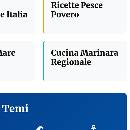
Ricette Pesce
e Italia
Povero
Mare
Cucina Marinara
Regionale
i Temi
🌊
⚓