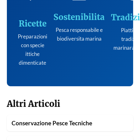
Sostenibilita
Tradiz
Ricette
Pesca responsabile e
Piatti de
Preparazioni
biodiversita marina
tradizi
con specie
marinara it
ittiche
dimenticate
Altri Articoli
Conservazione Pesce Tecniche