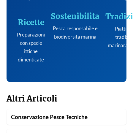
Sostenibilita
Tradiz
Ricette
Pesca responsabile e
Piatti de
Preparazioni
biodiversita marina
tradizi
con specie
marinara it
ittiche
dimenticate
Altri Articoli
Conservazione Pesce Tecniche