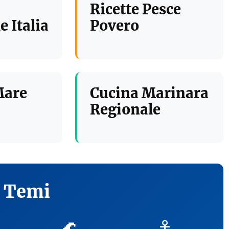
Ricette Pesce
e Italia
Povero
Mare
Cucina Marinara
Regionale
i Temi
🌊
⚓