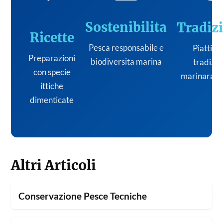
Sostenibilita
Tradiz
Ricette
Pesca responsabile e
Piatti de
Preparazioni
biodiversita marina
tradizi
con specie
marinara it
ittiche
dimenticate
Altri Articoli
Conservazione Pesce Tecniche