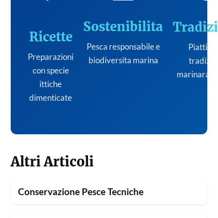
Sostenibilita
Tradiz
Ricette
Pesca responsabile e
Piatti de
Preparazioni
biodiversita marina
tradizi
con specie
marinara it
ittiche
dimenticate
Altri Articoli
Conservazione Pesce Tecniche