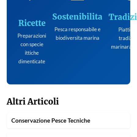
Sostenibilita
Tradiz
Ricette
Pesca responsabile e
Piatti de
Preparazioni
biodiversita marina
tradizi
con specie
marinara it
ittiche
dimenticate
Altri Articoli
Conservazione Pesce Tecniche