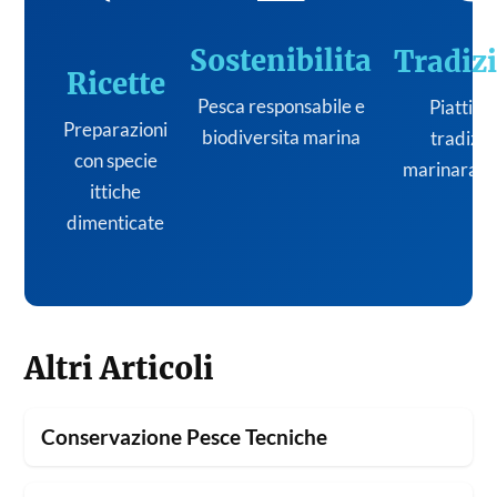
Sostenibilita
Tradiz
Ricette
Pesca responsabile e
Piatti de
Preparazioni
biodiversita marina
tradizi
con specie
marinara it
ittiche
dimenticate
Altri Articoli
Conservazione Pesce Tecniche