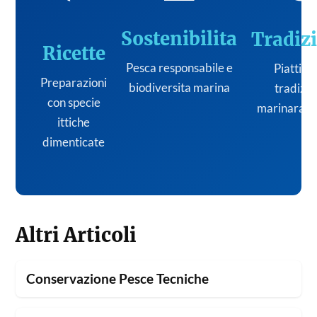
Sostenibilita
Tradiz
Ricette
Pesca responsabile e
Piatti de
Preparazioni
biodiversita marina
tradizi
con specie
marinara it
ittiche
dimenticate
Altri Articoli
Conservazione Pesce Tecniche