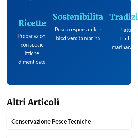
Sostenibilita
Tradiz
Ricette
Pesca responsabile e
Piatti de
Preparazioni
biodiversita marina
tradizi
con specie
marinara it
ittiche
dimenticate
Altri Articoli
Conservazione Pesce Tecniche