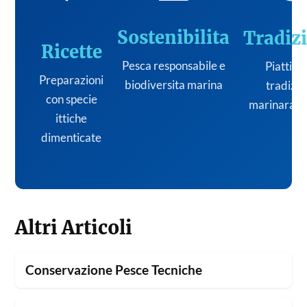
Sostenibilita
Tradiz
Ricette
Pesca responsabile e
Piatti de
Preparazioni
biodiversita marina
tradizi
con specie
marinara it
ittiche
dimenticate
Altri Articoli
Conservazione Pesce Tecniche