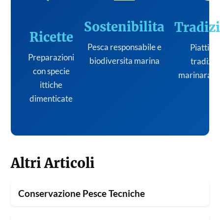
Sostenibilita
Tradiz
Ricette
Pesca responsabile e
Piatti de
Preparazioni
biodiversita marina
tradizi
con specie
marinara it
ittiche
dimenticate
Altri Articoli
Conservazione Pesce Tecniche