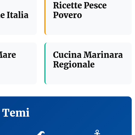
Ricette Pesce
e Italia
Povero
Mare
Cucina Marinara
Regionale
i Temi
🌊
⚓