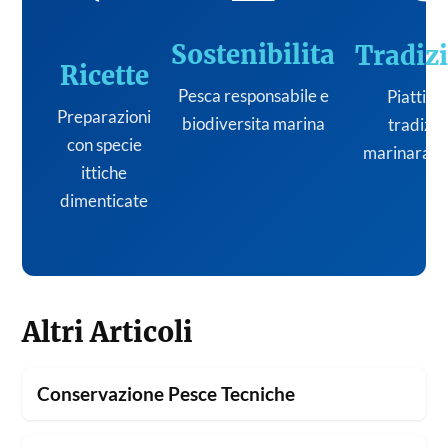
Sostenibilita
Tradiz
Ricette
Pesca responsabile e
Piatti de
Preparazioni
biodiversita marina
tradizi
con specie
marinara it
ittiche
dimenticate
Altri Articoli
Conservazione Pesce Tecniche