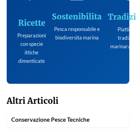
Sostenibilita
Tradiz
Ricette
Pesca responsabile e
Piatti de
Preparazioni
biodiversita marina
tradizi
con specie
marinara it
ittiche
dimenticate
Altri Articoli
Conservazione Pesce Tecniche