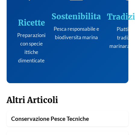
Sostenibilita
Tradiz
Ricette
Pesca responsabile e
Piatti de
Preparazioni
biodiversita marina
tradizi
con specie
marinara it
ittiche
dimenticate
Altri Articoli
Conservazione Pesce Tecniche