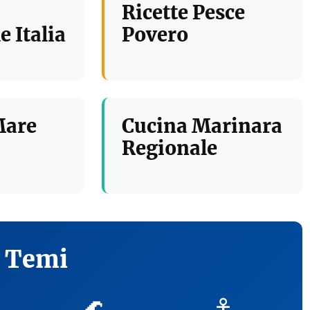
Ricette Pesce
e Italia
Povero
Mare
Cucina Marinara
Regionale
i Temi
🌊
⚓