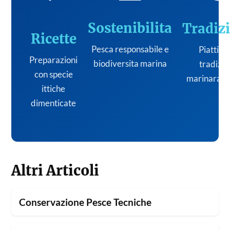
Sostenibilita
Tradiz
Ricette
Pesca responsabile e
Piatti de
Preparazioni
biodiversita marina
tradizi
con specie
marinara it
ittiche
dimenticate
Altri Articoli
Conservazione Pesce Tecniche