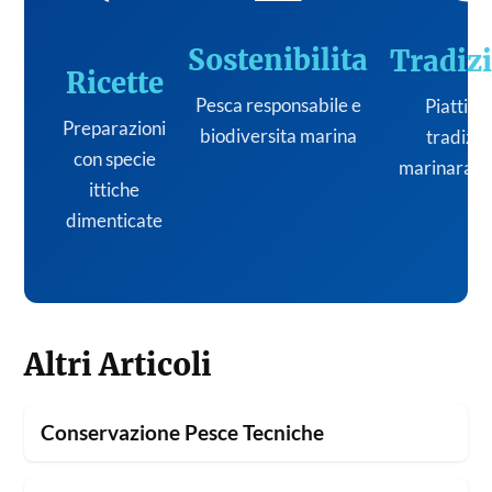
Sostenibilita
Tradiz
Ricette
Pesca responsabile e
Piatti de
Preparazioni
biodiversita marina
tradizi
con specie
marinara it
ittiche
dimenticate
Altri Articoli
Conservazione Pesce Tecniche