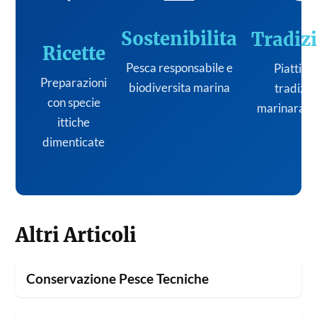
Sostenibilita
Tradiz
Ricette
Pesca responsabile e
Piatti de
Preparazioni
biodiversita marina
tradizi
con specie
marinara it
ittiche
dimenticate
Altri Articoli
Conservazione Pesce Tecniche