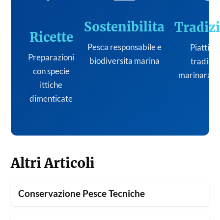
Sostenibilita
Tradiz
Ricette
Pesca responsabile e
Piatti de
Preparazioni
biodiversita marina
tradizi
con specie
marinara it
ittiche
dimenticate
Altri Articoli
Conservazione Pesce Tecniche