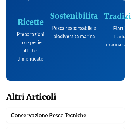
Sostenibilita
Tradiz
Ricette
Pesca responsabile e
Piatti de
Preparazioni
biodiversita marina
tradizi
con specie
marinara it
ittiche
dimenticate
Altri Articoli
Conservazione Pesce Tecniche