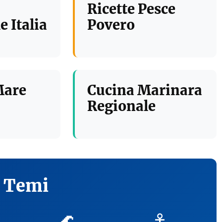
Ricette Pesce
e Italia
Povero
Mare
Cucina Marinara
Regionale
i Temi
🌊
⚓