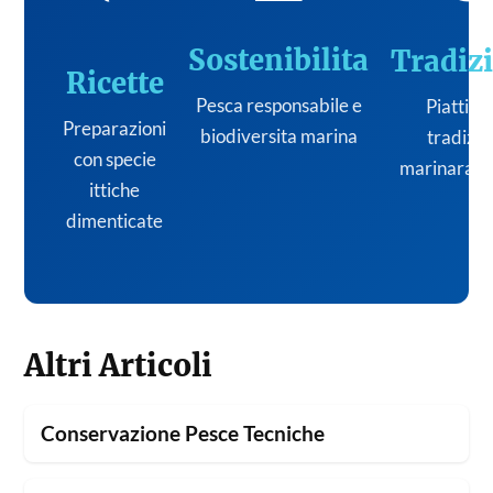
Sostenibilita
Tradiz
Ricette
Pesca responsabile e
Piatti de
Preparazioni
biodiversita marina
tradizi
con specie
marinara it
ittiche
dimenticate
Altri Articoli
Conservazione Pesce Tecniche