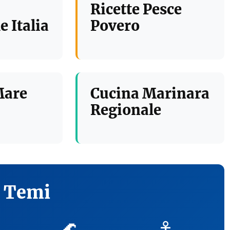
Ricette Pesce
e Italia
Povero
Mare
Cucina Marinara
Regionale
i Temi
🌊
⚓