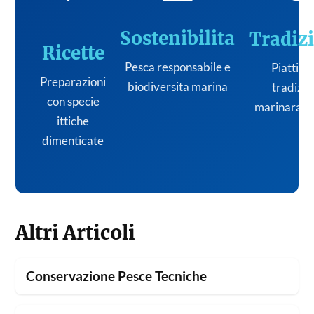
Sostenibilita
Tradiz
Ricette
Pesca responsabile e
Piatti de
Preparazioni
biodiversita marina
tradizi
con specie
marinara it
ittiche
dimenticate
Altri Articoli
Conservazione Pesce Tecniche