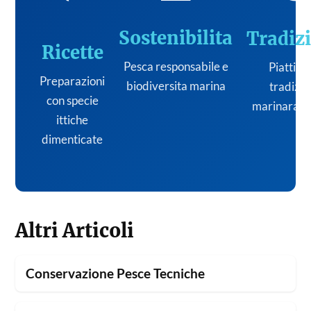
Sostenibilita
Tradiz
Ricette
Pesca responsabile e
Piatti de
Preparazioni
biodiversita marina
tradizi
con specie
marinara it
ittiche
dimenticate
Altri Articoli
Conservazione Pesce Tecniche