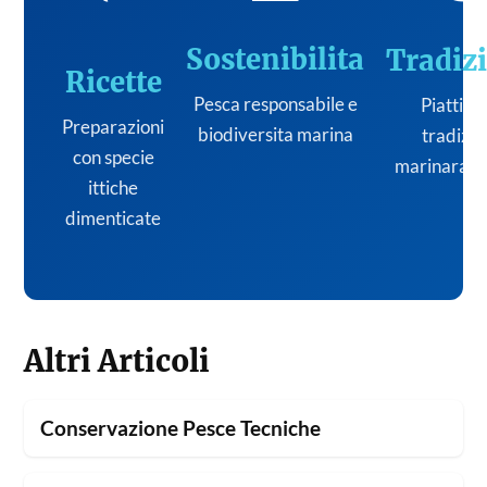
Sostenibilita
Tradiz
Ricette
Pesca responsabile e
Piatti de
Preparazioni
biodiversita marina
tradizi
con specie
marinara it
ittiche
dimenticate
Altri Articoli
Conservazione Pesce Tecniche